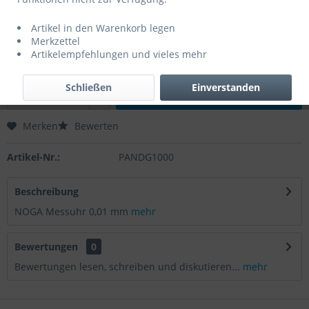
35,07 € *
Artikel in den Warenkorb legen
Inhalt:
1 Stück
Merkzettel
zzgl. MwSt.
zzgl. Versandkosten
Artikelempfehlungen und vieles mehr
Lieferzeit 5 Werktage
Schließen
Einverstanden
In den
Warenkorb
Merken
Bewerten
Artikel-Nr.:
PANDG1000
Beschreibung
NOGA Messuhr 0,01 mm
mehr
Bewertungen
0
Bewertungen lesen, schreiben und diskutieren...
mehr