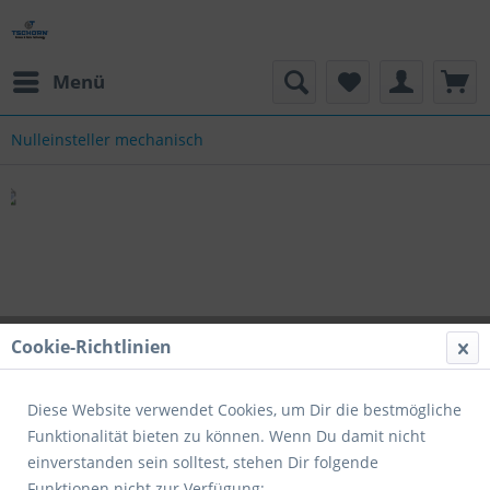
Menü
Nulleinsteller mechanisch
Cookie-Richtlinien
Diese Website verwendet Cookies, um Dir die bestmögliche
NEU
NEU
NEU
Funktionalität bieten zu können. Wenn Du damit nicht
einverstanden sein solltest, stehen Dir folgende
Funktionen nicht zur Verfügung: