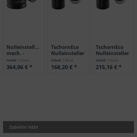
Nulleinstellgerät
TschornEco
TschornEco
mech. -
Nulleinsteller
Nulleinsteller
Tschorn-
(Magnet)
Inhalt
1 Stück
Inhalt
1 Stück
Inhalt
1 Stück
(Magnet)
364,06 € *
168,20 € *
215,16 € *
Zubehör NEM