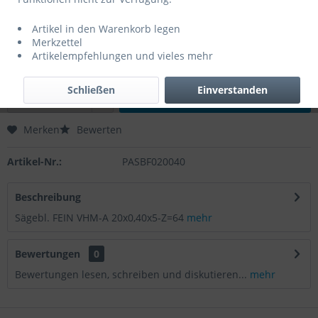
0,00 € *
Artikel in den Warenkorb legen
Inhalt:
1 Stück
Merkzettel
zzgl. MwSt.
zzgl. Versandkosten
Artikelempfehlungen und vieles mehr
Lieferzeit 3 Werktage
Schließen
Einverstanden
In den
Warenkorb
Merken
Bewerten
Artikel-Nr.:
PASBF020040
Beschreibung
Sägebl. FEIN VHM-A 20x0,40x5-Z=64
mehr
Bewertungen
0
Bewertungen lesen, schreiben und diskutieren...
mehr