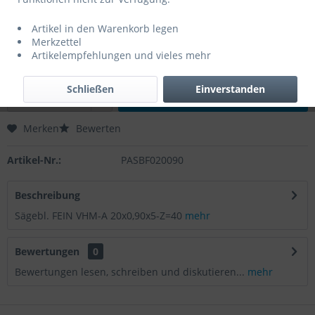
0,00 € *
Artikel in den Warenkorb legen
Inhalt:
1 Stück
Merkzettel
zzgl. MwSt.
zzgl. Versandkosten
Artikelempfehlungen und vieles mehr
Lieferzeit 3 Werktage
Schließen
Einverstanden
In den
Warenkorb
Merken
Bewerten
Artikel-Nr.:
PASBF020090
Beschreibung
Sägebl. FEIN VHM-A 20x0,90x5-Z=40
mehr
Bewertungen
0
Bewertungen lesen, schreiben und diskutieren...
mehr