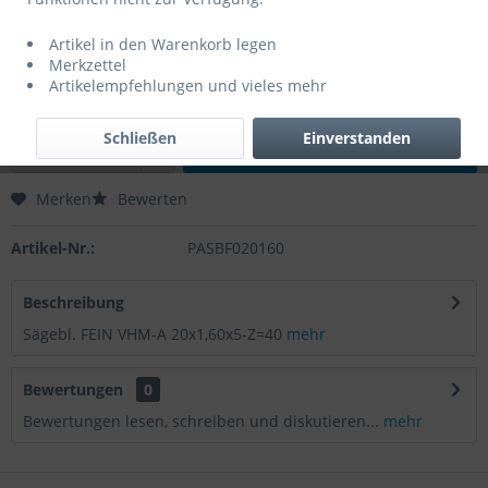
0,00 € *
Artikel in den Warenkorb legen
Inhalt:
1 Stück
Merkzettel
zzgl. MwSt.
zzgl. Versandkosten
Artikelempfehlungen und vieles mehr
Lieferzeit 3 Werktage
Schließen
Einverstanden
In den
Warenkorb
Merken
Bewerten
Artikel-Nr.:
PASBF020160
Beschreibung
Sägebl. FEIN VHM-A 20x1,60x5-Z=40
mehr
Bewertungen
0
Bewertungen lesen, schreiben und diskutieren...
mehr