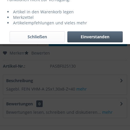
0,00 € *
Artikel in den Warenkorb legen
Inhalt:
1 Stück
Merkzettel
zzgl. MwSt.
zzgl. Versandkosten
Artikelempfehlungen und vieles mehr
Lieferzeit 3 Werktage
Schließen
Einverstanden
In den
Warenkorb
Merken
Bewerten
Artikel-Nr.:
PASBF025130
Beschreibung
Sägebl. FEIN VHM-A 25x1,30x8-Z=40
mehr
Bewertungen
0
Bewertungen lesen, schreiben und diskutieren...
mehr