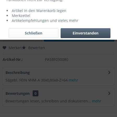
0,00 € *
Artikel in den Warenkorb legen
Inhalt:
1 Stück
Merkzettel
zzgl. MwSt.
zzgl. Versandkosten
Artikelempfehlungen und vieles mehr
Lieferzeit 3 Werktage
Schließen
Einverstanden
In den
Warenkorb
Merken
Bewerten
Artikel-Nr.:
PASBF030080
Beschreibung
Sägebl. FEIN VHM-A 30x0,80x8-Z=64
mehr
Bewertungen
0
Bewertungen lesen, schreiben und diskutieren...
mehr