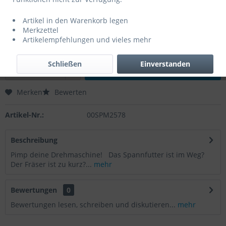
194,40 € *
Artikel in den Warenkorb legen
Inhalt:
1 Stück
Merkzettel
zzgl. MwSt.
zzgl. Versandkosten
Artikelempfehlungen und vieles mehr
Sofort versandfertig, Lieferzeit ca. 1-2 Werktage
Schließen
Einverstanden
In den
Warenkorb
Merken
Bewerten
Artikel-Nr.:
00SPM2578
Beschreibung
Pimp deine Drehmaschine! Das Spannfutter ist im Weg?
Der Fräser ist zu kurz?...
mehr
Bewertungen
0
Bewertungen lesen, schreiben und diskutieren...
mehr