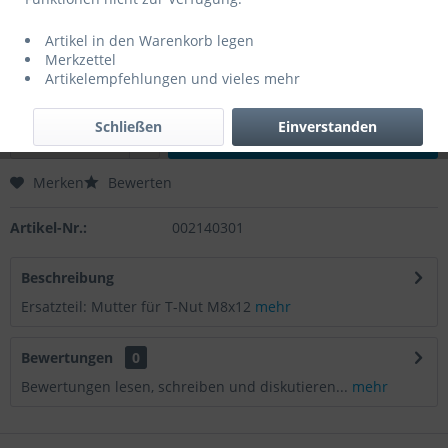
9,23 € *
Artikel in den Warenkorb legen
Inhalt:
1 Stück
Merkzettel
zzgl. MwSt.
zzgl. Versandkosten
Artikelempfehlungen und vieles mehr
Sofort versandfertig, Lieferzeit ca. 1-2 Werktage
Schließen
Einverstanden
In den
Warenkorb
Merken
Bewerten
Artikel-Nr.:
002140301
Beschreibung
Ersatzteil: Mutter für T-Nut M8x12
mehr
Bewertungen
0
Bewertungen lesen, schreiben und diskutieren...
mehr