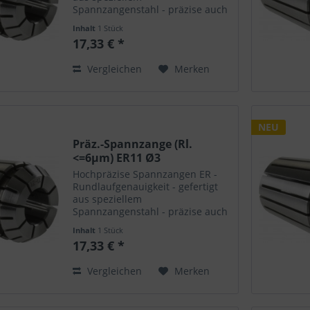
Spannzangenstahl - präzise auch
nach vielfachem Öffnen /
Inhalt
1 Stück
Schliessen - hohe Haltekräfte -
17,33 € *
extrem langlebig - passend für
alle Spannfutter - polierte
Vergleichen
Merken
Oberflächen
NEU
Präz.-Spannzange (Rl.
<=6µm) ER11 Ø3
Hochpräzise Spannzangen ER -
Rundlaufgenauigkeit - gefertigt
aus speziellem
Spannzangenstahl - präzise auch
nach vielfachem Öffnen /
Inhalt
1 Stück
Schliessen - hohe Haltekräfte -
17,33 € *
extrem langlebig - passend für
alle Spannfutter - polierte
Vergleichen
Merken
Oberflächen