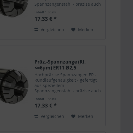
Spannzangenstahl - präzise auch
nach vielfachem Öffnen /
Inhalt
1 Stück
Schliessen - hohe Haltekräfte -
17,33 € *
extrem langlebig - passend für
alle Spannfutter - polierte
Vergleichen
Merken
Oberflächen
Präz.-Spannzange (Rl.
<=6µm) ER11 Ø2,5
Hochpräzise Spannzangen ER -
Rundlaufgenauigkeit - gefertigt
aus speziellem
Spannzangenstahl - präzise auch
nach vielfachem Öffnen /
Inhalt
1 Stück
Schliessen - hohe Haltekräfte -
17,33 € *
extrem langlebig - passend für
alle Spannfutter - polierte
Vergleichen
Merken
Oberflächen