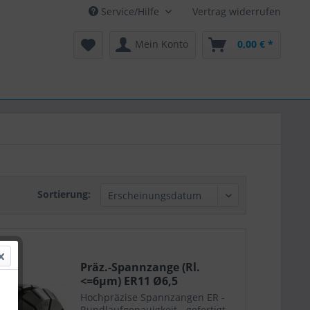
Service/Hilfe
Vertrag widerrufen
Mein Konto
0,00 € *
Sortierung:
Präz.-Spannzange (Rl.
<=6µm) ER11 Ø6,5
Hochpräzise Spannzangen ER -
Rundlaufgenauigkeit - gefertigt