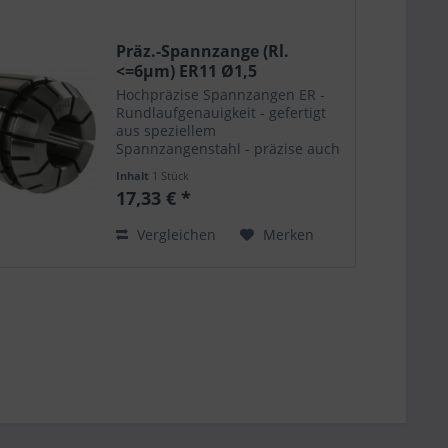
Präz.-Spannzange (Rl.
<=6µm) ER11 Ø1,5
Hochpräzise Spannzangen ER -
Rundlaufgenauigkeit - gefertigt
aus speziellem
Spannzangenstahl - präzise auch
nach vielfachem Öffnen /
Inhalt
1 Stück
Schliessen - hohe Haltekräfte -
17,33 € *
extrem langlebig - passend für
alle Spannfutter - polierte
Vergleichen
Merken
Oberflächen