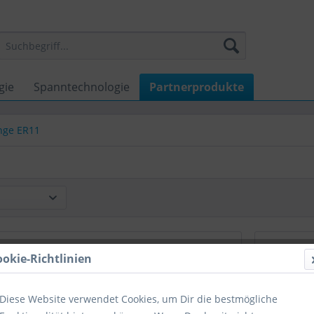
gie
Spanntechnologie
Partnerprodukte
nge ER11
NEU
ookie-Richtlinien
Präz.-Spannzange (Rl.
<=6µm) ER11 Ø7
Diese Website verwendet Cookies, um Dir die bestmögliche
Hochpräzise Spannzangen ER -
Rundlaufgenauigkeit - gefertigt