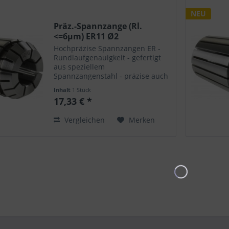
NEU
Präz.-Spannzange (Rl.
<=6µm) ER11 Ø2
Hochpräzise Spannzangen ER -
Rundlaufgenauigkeit - gefertigt
aus speziellem
Spannzangenstahl - präzise auch
nach vielfachem Öffnen /
Inhalt
1 Stück
Schliessen - hohe Haltekräfte -
17,33 € *
extrem langlebig - passend für
alle Spannfutter - polierte
Vergleichen
Merken
Oberflächen