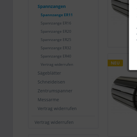
Spannzangen
Spannzange ER11
Spannzange ER16
Spannzange ER20
Spannzange ER25
Spannzange ER32
Spannzange ER40
NEU
Vertrag widerrufen
Sägeblätter
Schneideisen
Zentrumspanner
Messarme
Vertrag widerrufen
Vertrag widerrufen