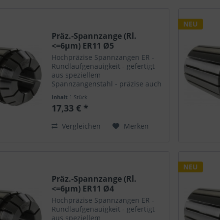
NEU
Präz.-Spannzange (Rl.
<=6µm) ER11 Ø5
Hochpräzise Spannzangen ER -
Rundlaufgenauigkeit - gefertigt
aus speziellem
Spannzangenstahl - präzise auch
nach vielfachem Öffnen /
Inhalt
1 Stück
Schliessen - hohe Haltekräfte -
17,33 € *
extrem langlebig - passend für
alle Spannfutter - polierte
Vergleichen
Merken
Oberflächen
NEU
Präz.-Spannzange (Rl.
<=6µm) ER11 Ø4
Hochpräzise Spannzangen ER -
Rundlaufgenauigkeit - gefertigt
aus speziellem