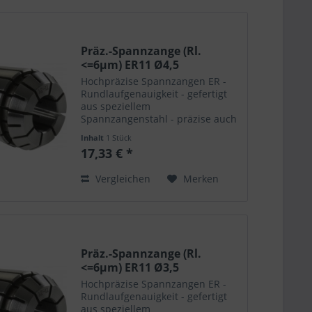
Präz.-Spannzange (Rl.
<=6µm) ER11 Ø4,5
Hochpräzise Spannzangen ER -
Rundlaufgenauigkeit - gefertigt
aus speziellem
Spannzangenstahl - präzise auch
nach vielfachem Öffnen /
Inhalt
1 Stück
Schliessen - hohe Haltekräfte -
17,33 € *
extrem langlebig - passend für
alle Spannfutter - polierte
Vergleichen
Merken
Oberflächen
Präz.-Spannzange (Rl.
<=6µm) ER11 Ø3,5
Hochpräzise Spannzangen ER -
Rundlaufgenauigkeit - gefertigt
aus speziellem