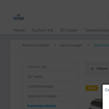
Home
Tschorn 4.0
3D Taster
Tasttechnolo
Partnerprodukte
Spannzangen
Spannza
Tschorn 4.0
Filtern
3D Taster
Tasttechnologie
NEU
C
Spanntechnologie
Partnerprodukte