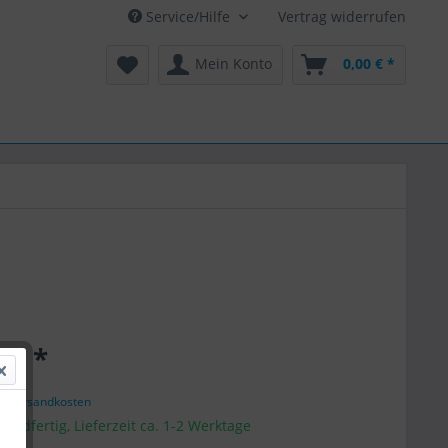
Service/Hilfe
Vertrag widerrufen
Mein Konto
0,00 € *
 € *
l. Versandkosten
sandfertig, Lieferzeit ca. 1-2 Werktage