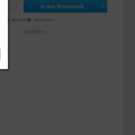
In den
Warenkorb
hen
Merken
Bewerten
00SEH3011