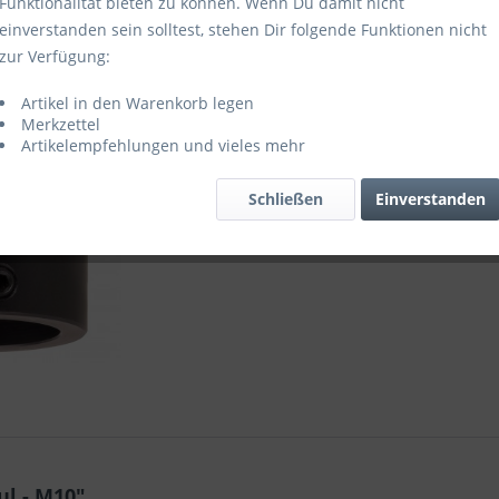
Funktionalität bieten zu können. Wenn Du damit nicht
einverstanden sein solltest, stehen Dir folgende Funktionen nicht
zur Verfügung:
Vergleic
Artikel in den Warenkorb legen
Artikel-Nr.:
Merkzettel
Artikelempfehlungen und vieles mehr
Schließen
Einverstanden
l - M10"