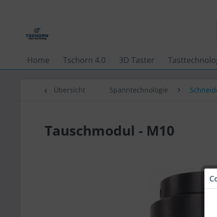
Home
Tschorn 4.0
3D Taster
Tasttechnolo
Übersicht
Spanntechnologie
Schneid
Tauschmodul - M10
C