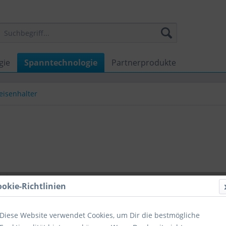
gie
Spanntechnologie
Partnerprodukte
eisenhalter
142,65
ookie-Richtlinien
Inhalt:
1 Stück
zzgl. MwSt.
zzg
Sofort ver
Diese Website verwendet Cookies, um Dir die bestmögliche