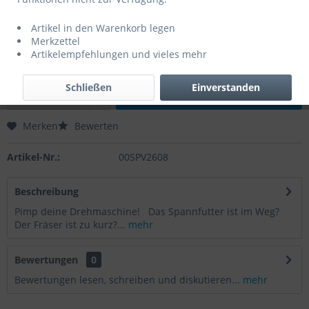
85,41 € *
Artikel in den Warenkorb legen
Inhalt:
1 Stück
Merkzettel
zzgl. MwSt.
zzgl. Versandkosten
Artikelempfehlungen und vieles mehr
Sofort versandfertig, Lieferzeit ca. 1-2 Werktage
Schließen
Einverstanden
In den
Warenkorb
Merken
Bewerten
Artikel-Nr.:
00SPV2608
Beschreibung
Pimp deine Drehmaschine! Das Spannfutter ist im Weg?
Der Fräser ist zu kurz?...
mehr
Bewertungen
0
Bewertungen lesen, schreiben und diskutieren...
mehr