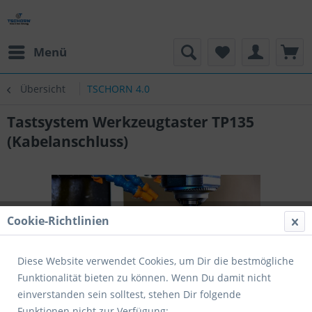
Menü
Übersicht
TSCHORN 4.0
Tastsystem Werkzeugtaster TP135
(Kabelanschluss)
Cookie-Richtlinien
Diese Website verwendet Cookies, um Dir die bestmögliche
Funktionalität bieten zu können. Wenn Du damit nicht
einverstanden sein solltest, stehen Dir folgende
Funktionen nicht zur Verfügung: